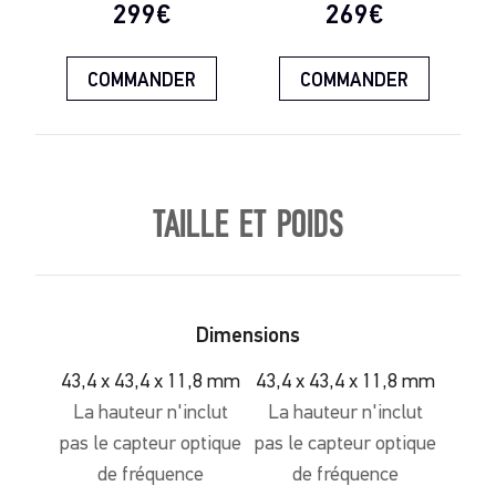
Prix actuel:
Prix actuel:
299€
269€
COMMANDER
COMMANDER
TAILLE ET POIDS
Dimensions
43,4 x 43,4 x 11,8 mm
43,4 x 43,4 x 11,8 mm
La hauteur n'inclut
La hauteur n'inclut
pas le capteur optique
pas le capteur optique
de fréquence
de fréquence