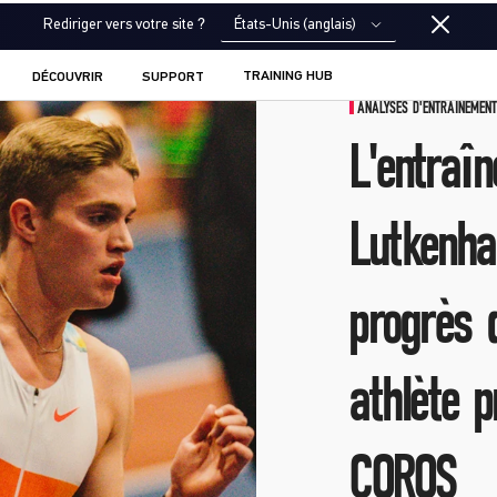
États-Unis (anglais)
Rediriger vers votre site ?
TRAINING HUB
DÉCOUVRIR
SUPPORT
ANALYSES D'ENTRAÎNEMEN
L'entraî
Lutkenha
progrès 
athlète p
COROS